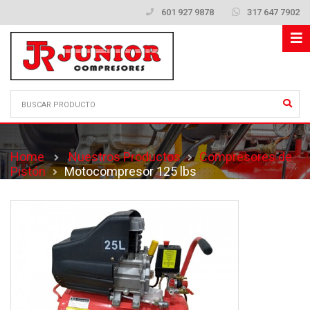
601 927 9878
317 647 7902
Home
Nuestros Productos
Compresores de
Pistón
Motocompresor 125 lbs